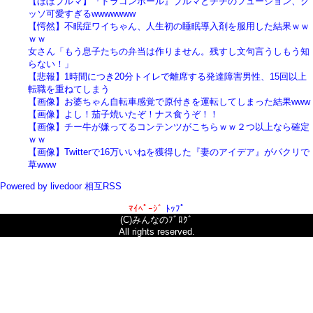
【ほぼブルマ】『ドラゴンボール』ブルマとチチのフュージョン、ク
ッソ可愛すぎるwwwwwww
【愕然】不眠症ワイちゃん、人生初の睡眠導入剤を服用した結果ｗｗ
ｗｗ
女さん「もう息子たちの弁当は作りません。残すし文句言うしもう知
らない！」
【悲報】1時間につき20分トイレで離席する発達障害男性、15回以上
転職を重ねてしまう
【画像】お婆ちゃん自転車感覚で原付きを運転してしまった結果www
【画像】よし！茄子焼いたぞ！ナス食うぞ！！
【画像】チー牛が嫌ってるコンテンツがこちらｗｗ２つ以上なら確定
ｗｗ
【画像】Twitterで16万いいねを獲得した『妻のアイデア』がパクリで
草www
Powered by livedoor 相互RSS
ﾏｲﾍﾟｰｼﾞ
ﾄｯﾌﾟ
(C)みんなのﾌﾞﾛｸﾞ
All rights reserved.