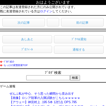
おはようございます
この記事は友達登録された方にのみ公開されています。
既に友達登録されている方は
ログイン
してください。
次の記事
前の記事
あしあと
ﾌﾞｸﾏ&通知
ﾌﾟﾛﾌｨｰﾙ
通報する
�~
ﾌﾞﾛｸﾞ紹介
�~
もっけの変態部屋TOP
ﾌﾞﾛｸﾞ検索
ゲーム速報
ぜんぶ私が中心、そう思った瞬間から歪み出す
【画像】ロシア陸軍の入隊試験がこちらｗｗｗｗｗ
【アウェー】神宮村上 .195 5本 12打点 OPS.795